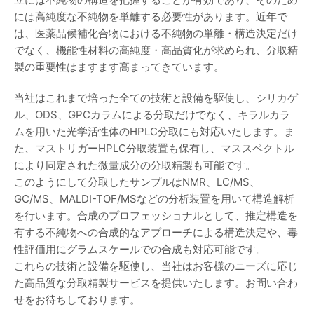
には高純度な不純物を単離する必要性があります。近年で
は、医薬品候補化合物における不純物の単離・構造決定だけ
でなく、機能性材料の高純度・高品質化が求められ、分取精
製の重要性はますます高まってきています。
当社はこれまで培った全ての技術と設備を駆使し、シリカゲ
ル、ODS、GPCカラムによる分取だけでなく、キラルカラ
ムを用いた光学活性体のHPLC分取にも対応いたします。ま
た、マストリガーHPLC分取装置も保有し、マススペクトル
により同定された微量成分の分取精製も可能です。
このようにして分取したサンプルはNMR、LC/MS、
GC/MS、MALDI-TOF/MSなどの分析装置を用いて構造解析
を行います。合成のプロフェッショナルとして、推定構造を
有する不純物への合成的なアプローチによる構造決定や、毒
性評価用にグラムスケールでの合成も対応可能です。
これらの技術と設備を駆使し、当社はお客様のニーズに応じ
た高品質な分取精製サービスを提供いたします。お問い合わ
せをお待ちしております。