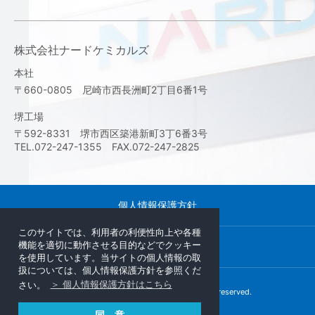
株式会社ナードケミカルズ
本社
〒660-0805 尼崎市西長洲町2丁目6番1号
堺工場
〒592-8331 堺市西区築港新町3丁6番3号
TEL.072-247-1355 FAX.072-247-2825
個人情報保護方針
このサイトでは、利用者の利便性向上や各種
機能を適切に動作させる目的などでクッキー
サイトマップ
を使用しています。当サイトの個人情報の取
扱については、個人情報保護方針を参照くだ
さい。
＞ 個人情報保護方針はこちら
Copyright © NARD institute,Ltd. All rights reserved.
同 意