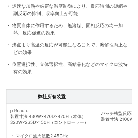
・ 迅速な加熱や厳密な温度制御により、反応時間の短縮や
副反応の抑制、収率向上が可能
・ 物質自体に作用するため、無溶媒、固相反応の均一加
熱、反応促進の効果
・ 沸点より高温の反応が可能になることで、溶解性向上な
どの効果
・ 位置選択性、立体選択性、高結晶化などのマイクロ波特
有の効果
弊社所有装置
µ Reactor
バッチ槽型反応装
装置寸法 430W×470D×470H（本体）
装置寸法 2100W×7
320W×265D×150H（コントローラー）
・ マイクロ波周波数2.45GHz