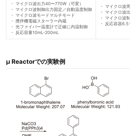
・ マイクロ波出力40〜770W（可変）
・ マイクロ波周波数
・ マイクロ波制御出力固定／自動温度制御
・ マイクロ波出力4.
・ マイクロ波モードマルチモード
・ マイクロ波制御
・ 攪拌機電磁スターラー内蔵
・ 反応容器6.5リ
・ 光ファイバー温度計で正確に内温制御
・ 反応容量10mL-200mL
µ Reactorでの実験例