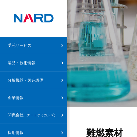
受託サービス トップ
製品・技術情報トップ
ナード研究所
企業情報トップ
ナードケミカルズ トップ
受託サービス
設備概要
受託合成
合成・技術分野
社長メッセージ
社長メッセージ
製品・技術情報
ナードケミカルズ
設備概要
受託研究
特殊反応・特殊対応
創立精神
会社概要・沿革
分析機器・製造設備
受託製造
精製技術
会社概要・沿革
設備概要
企業情報
研究支援（FTE）
素材・分野
研究部組織
関係会社
（ナードケミカルズ）
共同研究
製品
アクセスマップ
難燃素材
その他
環境方針
採用情報