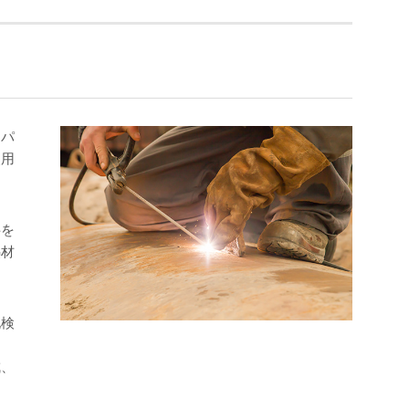
スパ
使用
料を
熱材
化検
成、