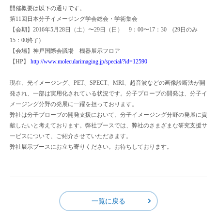
開催概要は以下の通りです。
第
11
回日本分子イメージング学会総会・学術集会
【会期】
2016
年
5
月
28
日（土）〜
29
日（日）
9
：
00
〜
17
：
30
(29
日のみ
15
：
00
終了
)
【会場】神戸国際会議場 機器展示フロア
【
HP
】
http://www.molecularimaging.jp/special/?id=12590
現在、光イメージング、
PET
、
SPECT
、
MRI
、超音波などの画像診断法が開
発され、一部は実用化されている状況です。分子プローブの開発は、分子イ
メージング分野の発展に一躍を担っております。
弊社は分子プローブの開発支援において、分子イメージング分野の発展に貢
献したいと考えております。弊社ブースでは、弊社のさまざまな研究支援サ
ービスについて、ご紹介させていただきます。
弊社展示ブースにお立ち寄りください。お待ちしております。
一覧に戻る