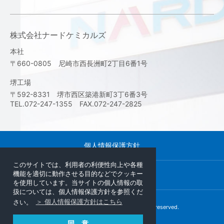
株式会社ナードケミカルズ
本社
〒660-0805 尼崎市西長洲町2丁目6番1号
堺工場
〒592-8331 堺市西区築港新町3丁6番3号
TEL.072-247-1355 FAX.072-247-2825
個人情報保護方針
このサイトでは、利用者の利便性向上や各種
機能を適切に動作させる目的などでクッキー
サイトマップ
を使用しています。当サイトの個人情報の取
扱については、個人情報保護方針を参照くだ
さい。
＞ 個人情報保護方針はこちら
Copyright © NARD institute,Ltd. All rights reserved.
同 意