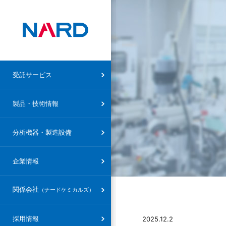
受託サービス トップ
製品・技術情報トップ
ナード研究所
企業情報トップ
ナードケミカルズ トップ
受託サービス
設備概要
受託合成
合成・技術分野
社長メッセージ
社長メッセージ
製品・技術情報
ナードケミカルズ
設備概要
受託研究
特殊反応・特殊対応
創立精神
会社概要・沿革
分析機器・製造設備
受託製造
精製技術
会社概要・沿革
設備概要
企業情報
研究支援（FTE）
素材・分野
研究部組織
関係会社
（ナードケミカルズ）
共同研究
製品
アクセスマップ
その他
環境方針
採用情報
2025.12.2