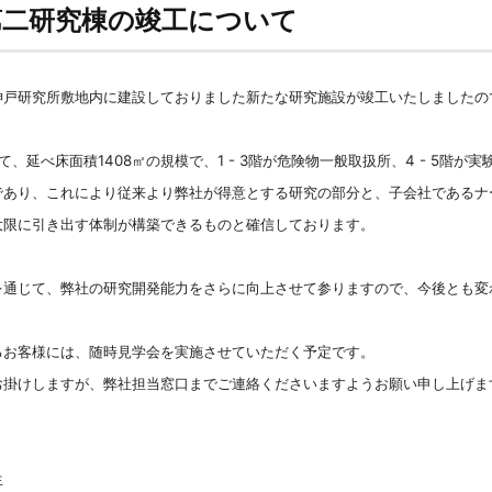
第二研究棟の竣工について
神戸研究所敷地内に建設しておりました新たな研究施設が竣工いたしましたの
、延べ床面積1408㎡の規模で、1 - 3階が危険物一般取扱所、4 - 5
であり、これにより従来より弊社が得意とする研究の部分と、子会社であるナ
大限に引き出す体制が構築できるものと確信しております。
を通じて、弊社の研究開発能力をさらに向上させて参りますので、今後とも変
るお客様には、随時見学会を実施させていただく予定です。
お掛けしますが、弊社担当窓口までご連絡くださいますようお願い申し上げま
生