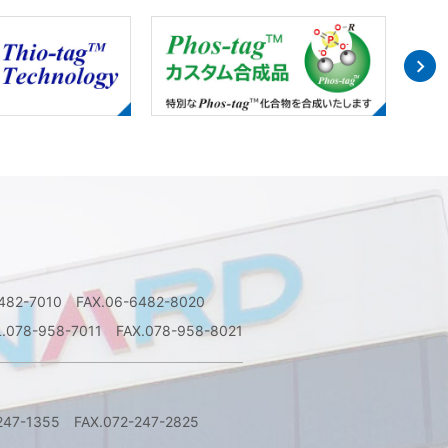
6482-7010 FAX.06-6482-8020
L.078-958-7011 FAX.078-958-8021
247-1355 FAX.072-247-2825