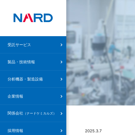
受託サービス トップ
製品・技術情報トップ
ナード研究所
企業情報トップ
ナードケミカルズ トップ
受託サービス
設備概要
受託合成
合成・技術分野
社長メッセージ
社長メッセージ
製品・技術情報
ナードケミカルズ
設備概要
受託研究
特殊反応・特殊対応
創立精神
会社概要・沿革
分析機器・製造設備
受託製造
精製技術
会社概要・沿革
設備概要
企業情報
研究支援（FTE）
素材・分野
研究部組織
関係会社
（ナードケミカルズ）
共同研究
製品
アクセスマップ
その他
環境方針
採用情報
2025.3.7