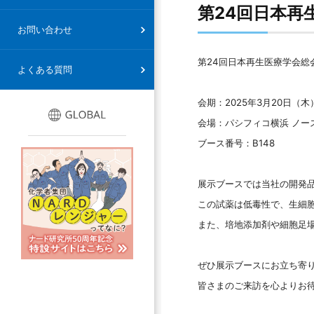
第24回日本再
情報セキュリティ基本方針
お問い合わせ
第24回日本再生医療学会総
よくある質問
会期：2025年3月20日（木
会場：パシフィコ横浜 ノー
ブース番号：B148
展示ブースでは当社の開発
この試薬は低毒性で、生細
また、培地添加剤や細胞足
ぜひ展示ブースにお立ち寄
皆さまのご来訪を心よりお