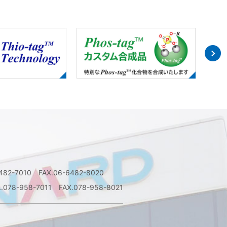
6482-7010 FAX.06-6482-8020
L.078-958-7011 FAX.078-958-8021