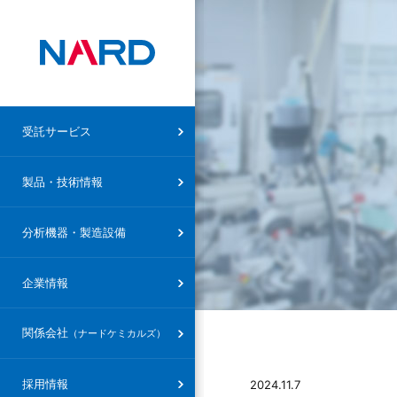
受託サービス トップ
製品・技術情報トップ
ナード研究所
企業情報トップ
ナードケミカルズ トップ
受託サービス
設備概要
受託合成
合成・技術分野
社長メッセージ
社長メッセージ
製品・技術情報
ナードケミカルズ
設備概要
受託研究
特殊反応・特殊対応
創立精神
会社概要・沿革
分析機器・製造設備
受託製造
精製技術
会社概要・沿革
設備概要
企業情報
研究支援（FTE）
素材・分野
研究部組織
関係会社
（ナードケミカルズ）
共同研究
製品
アクセスマップ
その他
環境方針
採用情報
2024.11.7