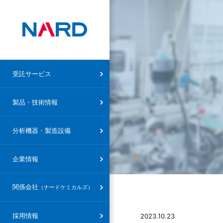
受託サービス トップ
製品・技術情報トップ
ナード研究所
企業情報トップ
ナードケミカルズ トップ
受託サービス
設備概要
受託合成
合成・技術分野
社長メッセージ
社長メッセージ
製品・技術情報
ナードケミカルズ
設備概要
受託研究
特殊反応・特殊対応
創立精神
会社概要・沿革
分析機器・製造設備
受託製造
精製技術
会社概要・沿革
設備概要
企業情報
研究支援（FTE）
素材・分野
研究部組織
関係会社
（ナードケミカルズ）
共同研究
製品
アクセスマップ
その他
環境方針
採用情報
2023.10.23