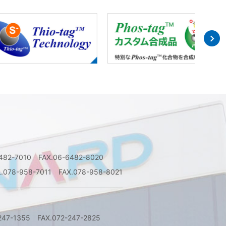
6482-7010 FAX.06-6482-8020
L.078-958-7011 FAX.078-958-8021
247-1355 FAX.072-247-2825